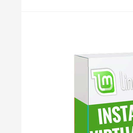
20
CINNAMON
–
TUTORIAL