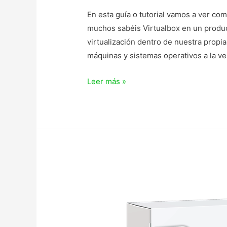
En esta guía o tutorial vamos a ver com
muchos sabéis Virtualbox en un product
virtualización dentro de nuestra propi
máquinas y sistemas operativos a la ve
VIRTUALBOX
Leer más »
EN
LINUX
MINT
19
–
INSTALAR