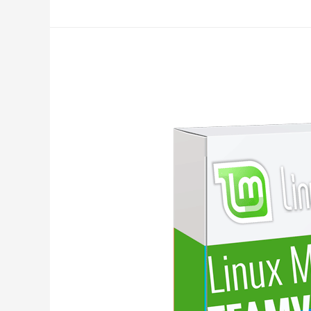
MINT
19
–
INSTALAR