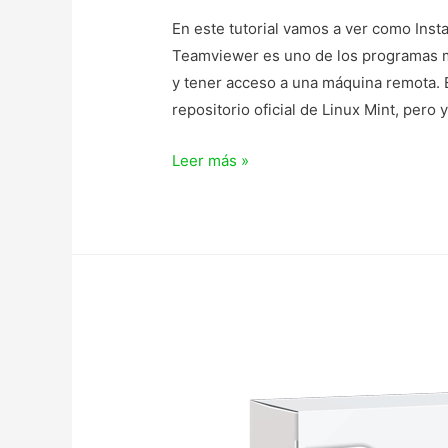
En este tutorial vamos a ver como Inst
Teamviewer es uno de los programas m
y tener acceso a una máquina remota. E
repositorio oficial de Linux Mint, pero 
TEAMVIEWER
Leer más »
EN
LINUX
MINT
19
–
Instalar
y
configurar